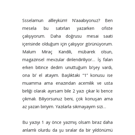
Ssselamun allleyküm! N’aaabıyonuz? Ben
mesela bu satırları yazarken ofiste
çalışıyorum. Daha doğrusu mesai saati
içerisinde olduğum için çalışıyor görünüyorum.
Malum Miraç Kandili, mübarek olsun,
magazinsel mevzular dinlendiriliyor… İş falan
erken bitince dedim unuttuğum bi’şey vardı,
ona bi’ el atayım. Başlıktaki “1” konusu ise
muamma ama enazından acemilik ve usta
birliği olarak ayırsam bile 2 yazı çıkar ki bence
çıkmalı. Biliyorsunuz beni, çok konuşan ama
az yazan biriyim. Yazılarla sıkmayayım sizi…
Bu yazıyı 1 ay önce yazmış olsam biraz daha
anlamlı olurdu da şu sıralar da bir yıldönümü