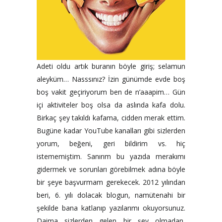
Adeti oldu artık buranın böyle giriş; selamun
aleyküm… Nasssınız? İzin günümde evde boş
boş vakit geçiriyorum ben de n’aaapim… Gün
içi aktiviteler boş olsa da aslında kafa dolu.
Birkaç şey takıldı kafama, cidden merak ettim.
Bugüne kadar YouTube kanalları gibi sizlerden
yorum, beğeni, geri bildirim vs. hiç
istememiştim. Sanırım bu yazıda merakımı
gidermek ve sorunları görebilmek adına böyle
bir şeye başvurmam gerekecek. 2012 yılından
beri, 6. yılı dolacak blogun, namütenahi bir
şekilde bana katlanıp yazılarımı okuyorsunuz.
Daima sizlerden gelen bir şey olmadan,