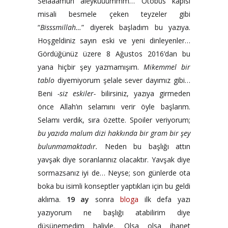
Selaaamun aleyküüümmm… Otobüs kapısı
misali besmele çeken teyzeler gibi
“
Bisssmillah…
” diyerek başladım bu yazıya.
Hoşgeldiniz sayın eski ve yeni dinleyenler…
Gördüğünüz üzere 8 Ağustos 2016’dan bu
yana hiçbir şey yazmamışım.
Mikemmel bir
tablo
diyemiyorum şelale sever dayımız gibi…
Beni
-siz eskiler-
bilirsiniz, yazıya girmeden
önce Allah’ın selamını verir öyle başlarım.
Selamı verdik, sıra özette. Spoiler veriyorum;
bu yazıda malum dizi hakkında bir gram bir şey
bulunmamaktadır.
Neden bu başlığı attın
yavşak diye soranlarınız olacaktır. Yavşak diye
sormazsanız iyi de… Neyse; son günlerde ota
boka bu isimli konseptler yaptıkları için bu geldi
aklıma.
19 ay
sonra
bloga
ilk defa yazı
yazıyorum ne başlığı atabilirim diye
düşünemedim haliyle. Olsa olsa ihanet