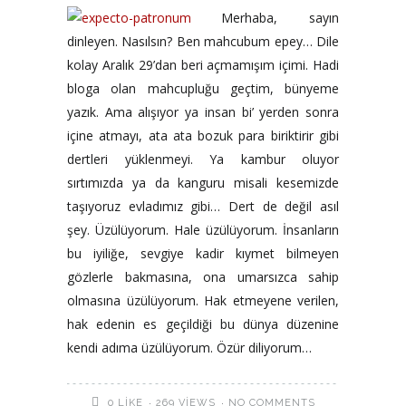
Merhaba, sayın
dinleyen. Nasılsın? Ben mahcubum epey… Dile
kolay Aralık 29’dan beri açmamışım içimi. Hadi
bloga olan mahcupluğu geçtim, bünyeme
yazık. Ama alışıyor ya insan bi’ yerden sonra
içine atmayı, ata ata bozuk para biriktirir gibi
dertleri yüklenmeyi. Ya kambur oluyor
sırtımızda ya da kanguru misali kesemizde
taşıyoruz evladımız gibi… Dert de değil asıl
şey. Üzülüyorum. Hale üzülüyorum. İnsanların
bu iyiliğe, sevgiye kadir kıymet bilmeyen
gözlerle bakmasına, ona umarsızca sahip
olmasına üzülüyorum. Hak etmeyene verilen,
hak edenin es geçildiği bu dünya düzenine
kendi adıma üzülüyorum. Özür diliyorum…
269 VIEWS
NO COMMENTS
0
LIKE