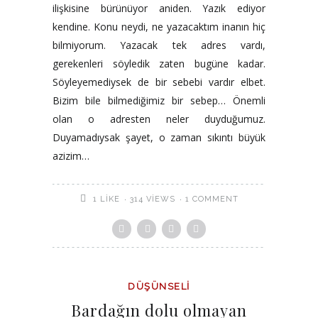
ilişkisine bürünüyor aniden. Yazık ediyor
kendine. Konu neydi, ne yazacaktım inanın hiç
bilmiyorum. Yazacak tek adres vardı,
gerekenleri söyledik zaten bugüne kadar.
Söyleyemediysek de bir sebebi vardır elbet.
Bizim bile bilmediğimiz bir sebep… Önemli
olan o adresten neler duyduğumuz.
Duyamadıysak şayet, o zaman sıkıntı büyük
azizim…
314 VIEWS
1 COMMENT
1
LIKE
DÜŞÜNSELI
Bardağın dolu olmayan