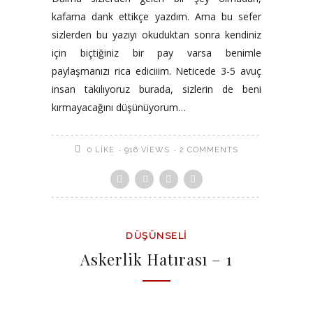
kafama dank ettikçe yazdım. Ama bu sefer
sizlerden bu yazıyı okuduktan sonra kendiniz
için biçtiğiniz bir pay varsa benimle
paylaşmanızı rica ediciiim. Neticede 3-5 avuç
insan takılıyoruz burada, sizlerin de beni
kırmayacağını düşünüyorum…
916 VIEWS
2 COMMENTS
0
LIKE
DÜŞÜNSELI
Askerlik Hatırası – 1