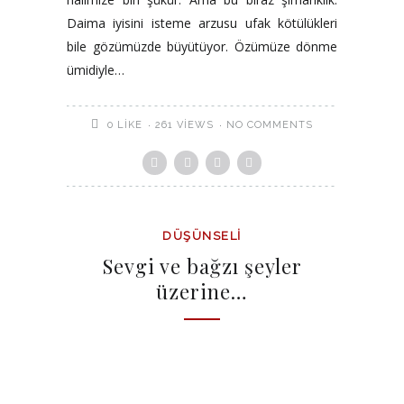
Daima iyisini isteme arzusu ufak kötülükleri
bile gözümüzde büyütüyor. Özümüze dönme
ümidiyle…
261 VIEWS
NO COMMENTS
0
LIKE
DÜŞÜNSELI
Sevgi ve bağzı şeyler
üzerine…