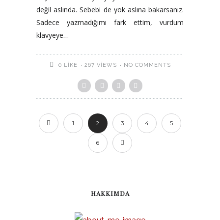
değil aslında. Sebebi de yok aslına bakarsanız.
Sadece yazmadığımı fark ettim, vurdum
klavyeye…
267 VIEWS
NO COMMENTS
0
LIKE
1
2
3
4
5
6
HAKKIMDA