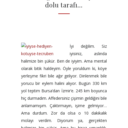
dolu tarafı…
İyi değilim. Siz
iyisiniz, aslında
halimize bin şükür. Ben de iyiyim. Ama mental
olarak bitik haldeyim. Öyle yoruldum ki, köye
yerleşme fikri bile ağır geliyor. Dinlenmek bile
yorucu bir eylem halini alıyor. Bugün 330 km
yol teptim Bursa’dan İzmir’e. 245 km boyunca
hiç durmadım. Affedersiniz çişimin geldiğini bile
anlamamışım. Çaktırmayın, işime gelmiyor…
Ama durdum. Zor da olsa o 10 dakikalık
molayı verdim. Diyorum ya, gerçekten
halimize bin şükür. Ama bu biraz şımarıklık.