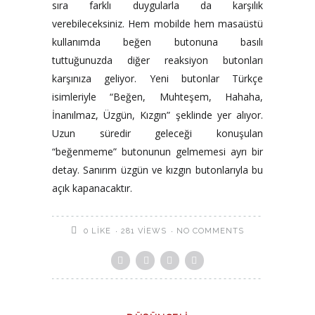
sıra farklı duygularla da karşılık
verebileceksiniz. Hem mobilde hem masaüstü
kullanımda beğen butonuna basılı
tuttuğunuzda diğer reaksiyon butonları
karşınıza geliyor. Yeni butonlar Türkçe
isimleriyle “Beğen, Muhteşem, Hahaha,
İnanılmaz, Üzgün, Kızgın” şeklinde yer alıyor.
Uzun süredir geleceği konuşulan
“beğenmeme” butonunun gelmemesi ayrı bir
detay. Sanırım üzgün ve kızgın butonlarıyla bu
açık kapanacaktır.
281 VIEWS
NO COMMENTS
0
LIKE