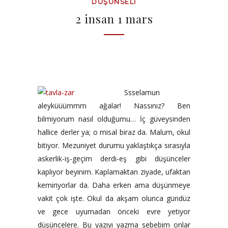
DÜŞÜNSELI
2 insan 1 mars
Ssselamun
aleyküüümmm ağalar! Nassınız? Ben
bilmiyorum nasıl olduğumu… İç güveysinden
hallice derler ya; o misal biraz da. Malum, okul
bitiyor. Mezuniyet durumu yaklaştıkça sırasıyla
askerlik-iş-geçim derdi-eş gibi düşünceler
kaplıyor beyinim. Kaplamaktan ziyade, ufaktan
kemiriyorlar da. Daha erken ama düşünmeye
vakit çok işte. Okul da akşam olunca gündüz
ve gece uyumadan önceki evre yetiyor
düşüncelere. Bu yazıyı yazma sebebim onlar