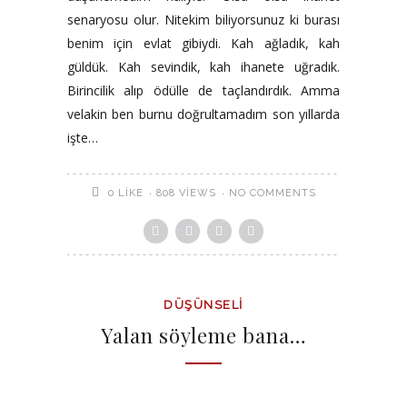
senaryosu olur. Nitekim biliyorsunuz ki burası
benim için evlat gibiydi. Kah ağladık, kah
güldük. Kah sevindik, kah ihanete uğradık.
Birincilik alıp ödülle de taçlandırdık. Amma
velakin ben burnu doğrultamadım son yıllarda
işte…
808 VIEWS
NO COMMENTS
0
LIKE
DÜŞÜNSELI
Yalan söyleme bana…