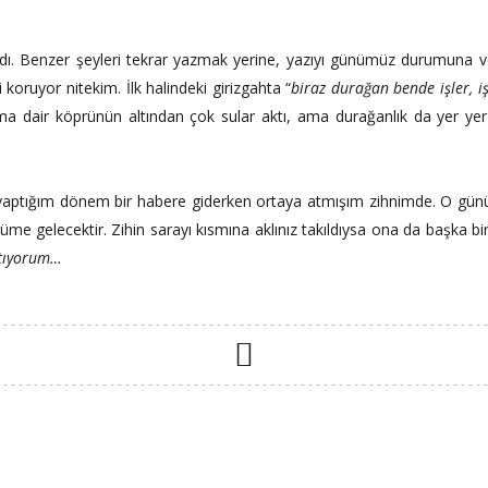
ldı. Benzer şeyleri tekrar yazmak yerine, yazıyı günümüz durumuna 
i koruyor nitekim. İlk halindeki girizgahta “
biraz durağan bende işler, i
ma dair köprünün altından çok sular aktı, ama durağanlık da yer yer
lik yaptığım dönem bir habere giderken ortaya atmışım zihnimde. O gü
me gelecektir. Zihin sarayı kısmına aklınız takıldıysa ona da başka bir
atıyorum…
READ MORE