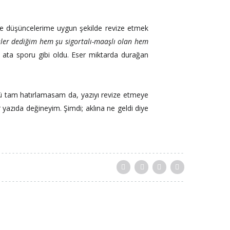
ve düşüncelerime uygun şekilde revize etmek
şler dediğim hem şu sigortalı-maaşlı olan hem
 ata sporu gibi oldu. Eser miktarda durağan
nü tam hatırlamasam da, yazıyı revize etmeye
 yazıda değineyim. Şimdi; aklına ne geldi diye