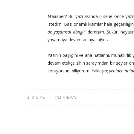
N’aaaber? Bu yazı aslında 6 sene önce yazı
istedim. Bazı önemli kısımlar hala geçerliliğin
de yaşamsal döngü
” demişim. Şükür, hayatı
yaşamaya devam anlayacağınız.
Yazının başlığını ve ana hatlarını, muhabir
devam ettikçe zihin sarayımdan bir şeyler önü
soruyorsun, biliyorum. Yaklaşın;
yeniden anl
0
LIKE
432 VIEWS