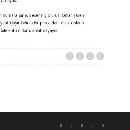
lazım işte…
on numara bir iş becermiş oluruz. Onlar zaten
yani. Hayır kalırsa bir parça dahi olsa, onların
an bile kötü oldum, anlatmayayım!