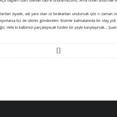
ldukça sağlam izleri olanları tabi ki unutamazsınız. Ama onları unutmak 
nlardan ziyade, adı yara olan izi bırakanları unutursak işte o zaman 
iyorlarsa biz de izlerini gönderelim. Bizimle kalmalarında bir olay yok 
ceğiz. Hele ki kalbimizi parçalayacak türden bir şeyle karşılaşırsak… Şu
READ MORE