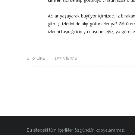
kimileri sizi de alıp götürüyor. Hatırınızda o
Acılar yaşayarak büyüyor içimizde. İz bıraka
gitmiş, izlerini de alıp götürseler ya? Götürem
izlerini taşıdığı için ya düşüneceğiz, ya göre
0
LIKE
257 VIEWS
Bu sitedeki tüm içerikler özgündür, kopyalanamaz.