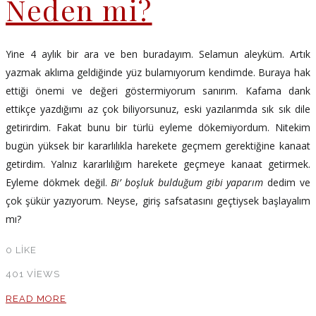
Neden mi?
Yine 4 aylık bir ara ve ben buradayım. Selamun aleyküm. Artık
yazmak aklıma geldiğinde yüz bulamıyorum kendimde. Buraya hak
ettiği önemi ve değeri göstermiyorum sanırım. Kafama dank
ettikçe yazdığımı az çok biliyorsunuz, eski yazılarımda sık sık dile
getirirdim. Fakat bunu bir türlü eyleme dökemiyordum. Nitekim
bugün yüksek bir kararlılıkla harekete geçmem gerektiğine kanaat
getirdim. Yalnız kararlılığım harekete geçmeye kanaat getirmek.
Eyleme dökmek değil.
Bi’ boşluk bulduğum gibi yaparım
dedim ve
çok şükür yazıyorum. Neyse, giriş safsatasını geçtiysek başlayalım
mı?
0
LIKE
401 VIEWS
READ MORE